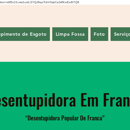
fication=sW5x1ILmw1ustLSYQJ8quTcbV3qkCaJdfKrvEo8I7Q8
upimento de Esgoto
Limpa Fossa
Foto
Serviç
sentupidora Em Fra
“Desentupidora Popular De Franca”