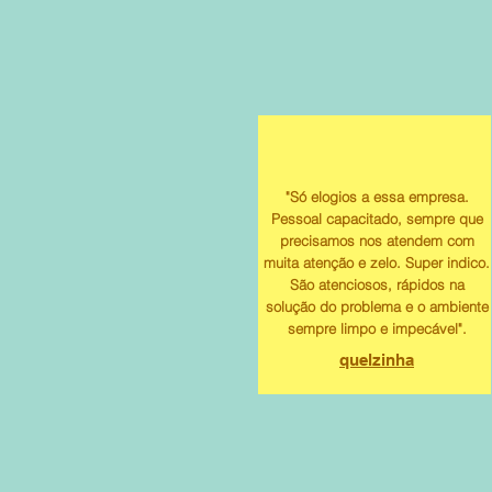
"Só elogios a essa empresa.
Pessoal capacitado, sempre que
precisamos nos atendem com
muita atenção e zelo. Super indico.
São atenciosos, rápidos na
solução do problema e o ambiente
sempre limpo e impecável".
quelzinha