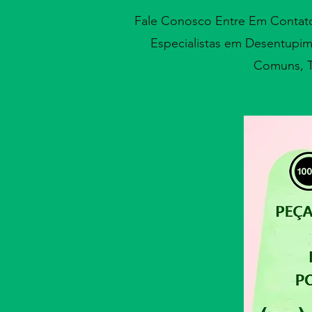
Fale Conosco Entre Em Conta
Especialistas em Desentupim
Comuns, T