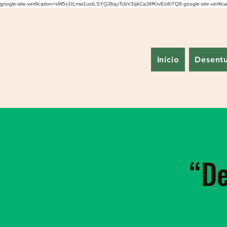
google-site-verification=sW5x1ILmw1ustLSYQJ8quTcbV3qkCaJdfKrvEo8I7Q8
google-site-veri
Início
Desent
“De