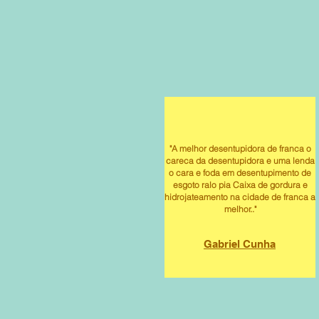
"A melhor desentupidora de franca o
careca da desentupidora e uma lenda
o cara e foda em desentupimento de
esgoto ralo pia Caixa de gordura e
hidrojateamento na cidade de franca a
melhor.."
Gabriel Cunha