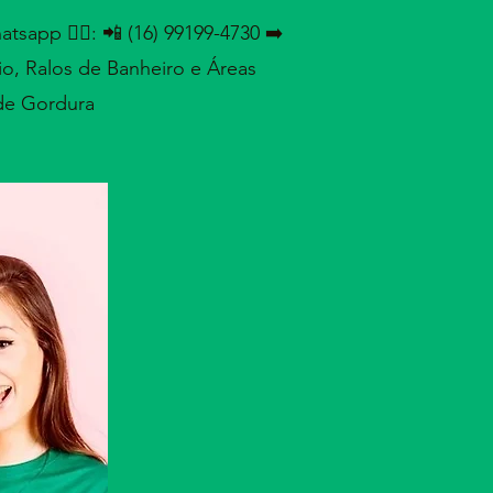
tsapp 👇🏻: 📲
(16) 99199-4730
➡️
o, Ralos de Banheiro e Áreas
de Gordura