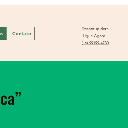
Desentupidora
os
Contato
Ligue Agora
(
16) 99199-4730
nca”